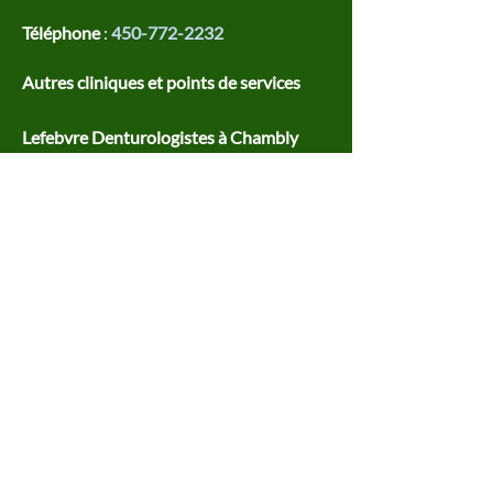
Téléphone
:
450-772-2232
Autres cliniques et points de services
Lefebvre Denturologistes à Chambly
Isabelle Lefebvre, denturologiste
Stéphanie Lefebvre, denturologiste
Adresse
947, boulevard Périgny
Chambly, Québec
J3L 5H5
Téléphone
:
514-437-9933
Lefebvre Denturologistes à Granby
Isabelle Lefebvre, denturologiste